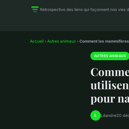
Rétrospective des liens qui façonnent nos vies d
Accueil
›
Autres animaux
›
Comment les mammifères m
AUTRES ANIMAUX
Commen
utilise
pour na
L
Léandre
20 dé