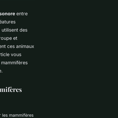
sonore
entre
éatures
, utilisent des
roupe et
ent ces animaux
ticle vous
s mammifères
e.
mifères
ur les mammifères