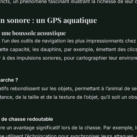
tincts, un phénomène fascinant illustrant la richesse de leu
on sonore : un GPS aquatique
: une boussole acoustique
t l’un des outils de navigation les plus impressionnants ch
ette capacité, les dauphins, par exemple, émettent des clics
 à des impulsions sonores, pour cartographier leur environ
arche ?
tifs rebondissent sur les objets, permettant à l’animal de s
ance, de la taille et de la texture de l’objet, qu’il soit un ob
 de chasse redoutable
re un avantage significatif lors de la chasse. Par exemple, 
 utilisent l’écholocation pour synchroniser leurs attaques, 