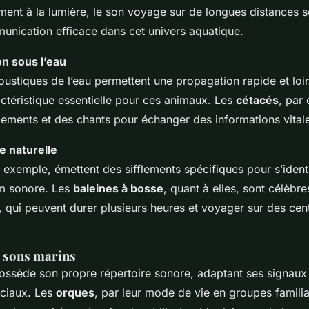
ment à la lumière, le son voyage sur de longues distances so
nication efficace dans cet univers aquatique.
on sous l’eau
oustiques de l’eau permettent une propagation rapide et loi
ctéristique essentielle pour ces animaux. Les
cétacés
, par 
fflements et des chants pour échanger des informations vital
 naturelle
 exemple, émettent des sifflements spécifiques pour s’identi
 sonore. Les
baleines à bosse
, quant à elles, sont célèbre
 qui peuvent durer plusieurs heures et voyager sur des cen
s sons marins
ssède son propre répertoire sonore, adaptant ses signaux
ociaux. Les
orques
, par leur mode de vie en groupes famili