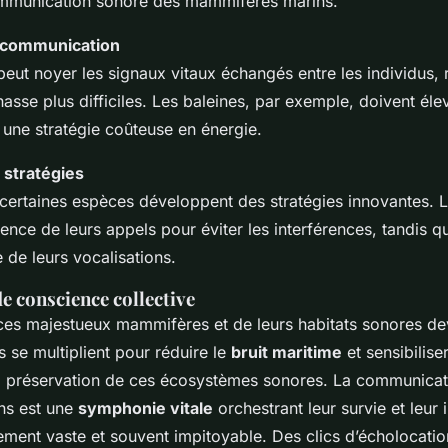
mmunication sonore des mammifères marins.
la communication
peut noyer les signaux vitaux échangés entre les individus, 
hasse plus difficiles. Les baleines, par exemple, doivent éle
, une stratégie coûteuse en énergie.
 stratégies
 certaines espèces développent des stratégies innovantes. 
ence de leurs appels pour éviter les interférences, tandis q
 de leurs vocalisations.
de conscience collective
ces majestueux mammifères et de leurs habitats sonores de
ts se multiplient pour réduire le
bruit maritime
et sensibiliser
la préservation de ces écosystèmes sonores. La communica
ns est une
symphonie vitale
orchestrant leur survie et leur 
ment vaste et souvent impitoyable. Des clics d’écholocatio