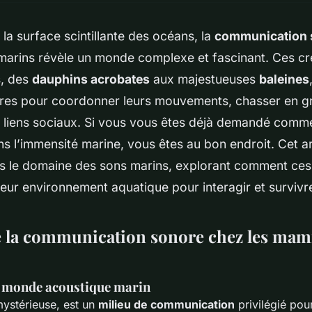
la surface scintillante des océans, la
communication 
arins révèle un monde complexe et fascinant. Ces cr
, des
dauphins acrobates
aux majestueuses
baleines
res pour coordonner leurs mouvements, chasser en g
s liens sociaux. Si vous vous êtes déjà demandé comm
s l’immensité marine, vous êtes au bon endroit. Cet ar
s le domaine des sons marins, explorant comment ce
leur environnement aquatique pour interagir et survivr
e la communication sonore chez les mam
e monde acoustique marin
mystérieuse, est un
milieu de communication
privilégié po