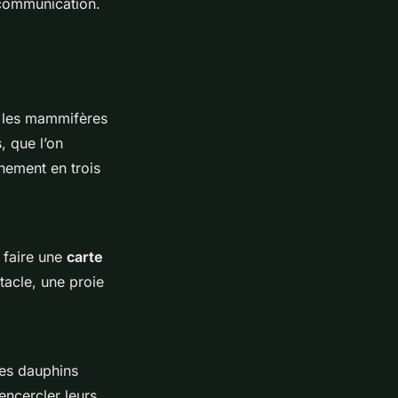
r communication.
ez les mammifères
, que l’on
nement en trois
e faire une
carte
stacle, une proie
les dauphins
encercler leurs