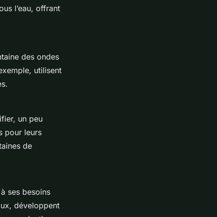
us l’eau, offrant
ntaine des ondes
exemple, utilisent
es.
fier, un peu
s pour leurs
taines de
 à ses besoins
aux, développent