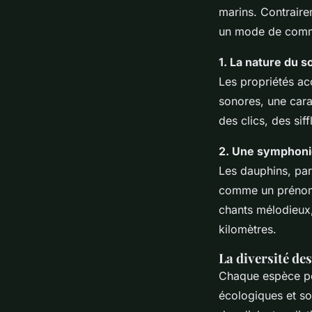
marins. Contraire
un mode de commu
1. La nature du s
Les propriétés ac
sonores, une cara
des clics, des si
2. Une symphonie
Les dauphins, par
comme un prénom
chants mélodieux,
kilomètres.
La diversité de
Chaque espèce po
écologiques et s