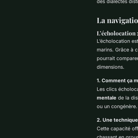
des dialectes dis
La navigati
L’écholocation 
L’écholocation es
marins. Grâce à c
pourrait comparer
dimensions.
1. Comment ça m
Les clics écholoca
mentale
de la dist
ou un congénère.
2. Une technique
Cette capacité off
chassant en groupe