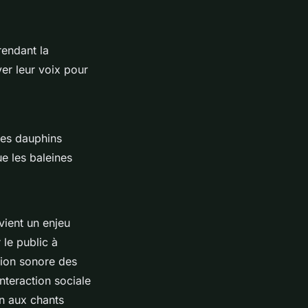
rendant la
ver leur voix pour
Les dauphins
ue les baleines
vient un enjeu
 le public à
tion sonore des
interaction sociale
n aux chants