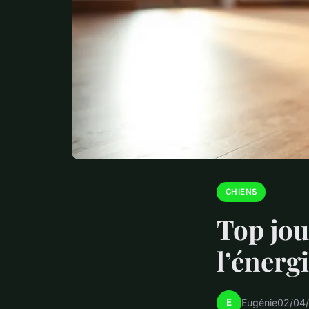
CHIENS
Top jou
l’énerg
E
Eugénie
02/04