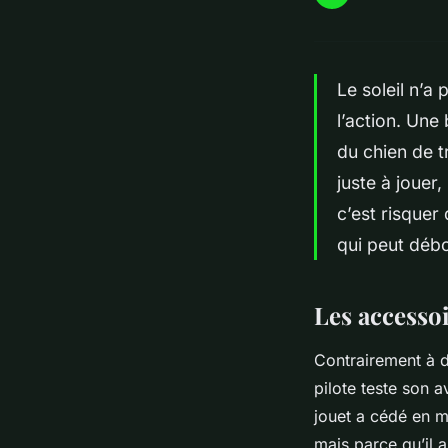
Le soleil n’a
l’action. Une 
du chien de t
juste à jouer,
c’est risquer
qui peut débo
Les accesso
Contrairement à d
pilote teste son a
jouet a cédé en m
mais parce qu’il a