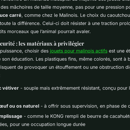
 des mâchoires de taille moyenne, pas pour une pression 
ouce carré
, comme chez le Malinois. Le choix du caoutchou
toute la différence. Celui-ci doit résister à une traction pro
tits morceaux que l’animal pourrait avaler.
curité : les matériaux à privilégier
 puissance, choisir des
jouets pour malinois actifs
est une é
 son éducation. Les plastiques fins, même colorés, sont à ba
, risquent de provoquer un étouffement ou une obstruction di
:
 vétiver
- souple mais extrêmement résistant, conçu pour 
œuf ou os naturel
- à offrir sous supervision, en phase de 
emplissage
- comme le KONG rempli de beurre de cacahuèt
lées, pour une occupation longue durée