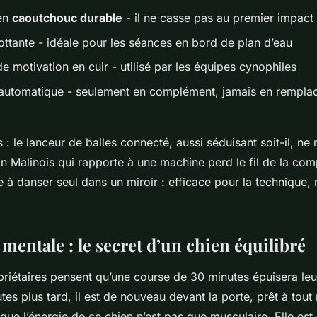
 en
caoutchouc durable
- il ne casse pas au premier impact
lottante - idéale pour les séances en bord de plan d’eau
e motivation en cuir - utilisé par les équipes cynophiles
 automatique - seulement en complément, jamais en rempla
s : le lanceur de balles connecté, aussi séduisant soit-il, n
n Malinois qui rapporte à une machine perd le fil de la comp
 danser seul dans un miroir : efficace pour la technique, m
mentale : le secret d’un chien équilibré
iétaires pensent qu’une course de 30 minutes épuisera leur
utes plus tard, il est de nouveau devant la porte, prêt à to
que l’énergie de ce chien n’est pas que musculaire. Elle est