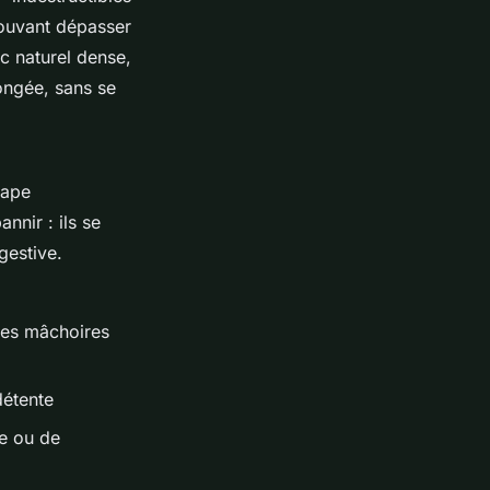
pouvant dépasser
c naturel dense,
longée, sans se
tape
nnir : ils se
gestive.
les mâchoires
détente
e ou de