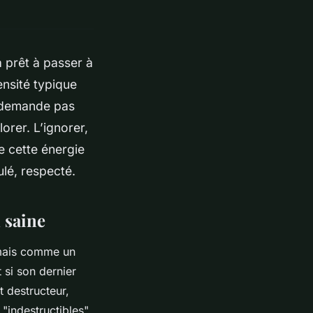
à prêt à passer à
tensité typique
ne demande pas
lorer. L’ignorer,
e cette énergie
ulé, respecté.
 saine
 mais comme un
t si son dernier
t destructeur,
 "indestructibles"