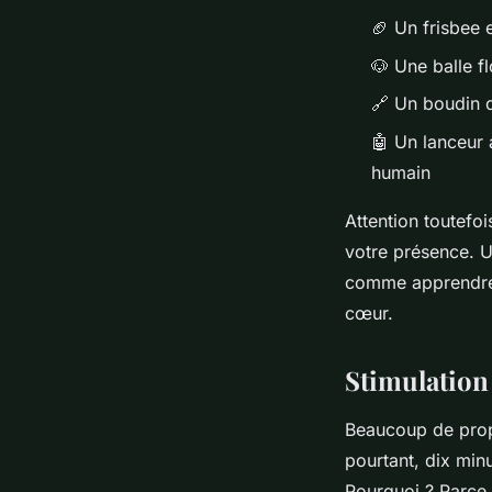
🏈 Un frisbee
🐶 Une balle f
🔗 Un boudin d
🤖 Un lanceur
humain
Attention toutefoi
votre présence. U
comme apprendre à
cœur.
Stimulation 
Beaucoup de propr
pourtant, dix min
Pourquoi ? Parce 