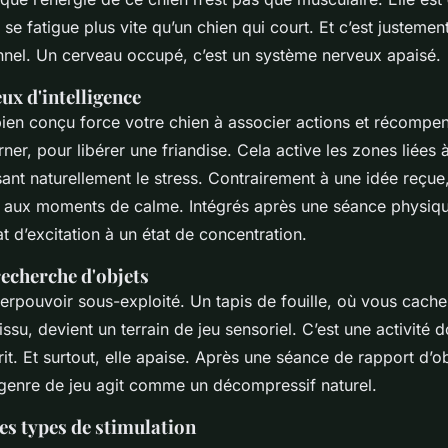
t se fatigue plus vite qu’un chien qui court. Et c’est justemen
onnel. Un cerveau occupé, c’est un système nerveux apaisé.
eux d'intelligence
ien conçu force votre chien à associer actions et récompens
urner, pour libérer une friandise. Cela active les zones liées 
ant naturellement le stress. Contrairement à une idée reçue
 aux moments de calme. Intégrés après une séance physique
t d’excitation à un état de concentration.
 recherche d'objets
uperpouvoir sous-exploité. Un tapis de fouille, où vous cache
issu, devient un terrain de jeu sensoriel. C’est une activité 
rit. Et surtout, elle apaise. Après une séance de rapport d’o
genre de jeu agit comme un décompressif naturel.
s types de stimulation