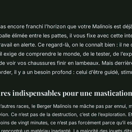
 pas encore franchi l’horizon que votre Malinois est déj
balle élimée entre les pattes, il vous fixe avec cette in
ravail en alerte. Ce regard-là, on le connaît bien : il 
 il exige de comprendre le monde, de le tester, de l’exp
 de voir vos chaussures finir en lambeaux. Mais derrièr
rder, il y a un besoin profond : celui d’être guidé, stim
ires indispensables pour une mastication
’autres races, le Berger Malinois ne mâche pas par ennui,
vion. Ce n’est pas de la destruction, c’est de l’exploration. E
oins de vingt minutes, ce n’est pas forcément parce qu’il es
 rencontré un matériau inadapté. La majorité des jouets dits